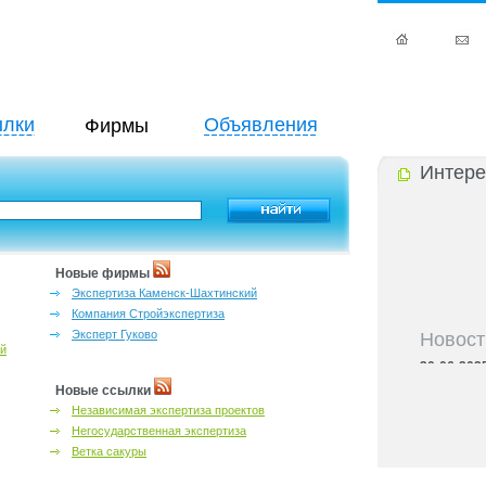
лки
Объявления
Фирмы
Интере
Новые фирмы
Экспертиза Каменск-Шахтинский
Компания Стройэкспертиза
Новост
Эксперт Гуково
ий
30-06-202
области
Новые ссылки
30-06-202
Независимая экспертиза проектов
семьёй в Р
Негосударственная экспертиза
30-06-202
региона
Ветка сакуры
30-06-202