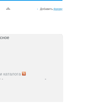
Добавить
фирму
сное
и каталога
5
Список рынков и торговых центров Ростова и
5
Справочник парков и зон отдыха: куда пойти с
остове и области
5
Где найти налоговую по адресу: список ИФНС
5
Где проходят медосмотры в регионе: