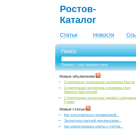
Ростов-
Каталог
Статьи
Новости
Ссы
Поиск
Пример: пластиковые окна
Новые объявления
Строительно-техническая экспертиза Ростов
Строительная экспертиза и проверка смет
Каменск-Шахтинский
Строительная экспертиза зданий и сооружен
Гуково
Новые статьи
Как подготовиться к независимой...
Экспертиза сметной документации...
Как корректировать сметы с учётом...