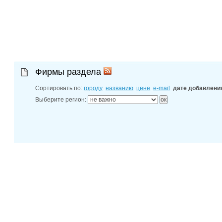
адресный с
30-06-202
адреса фил
30-06-202
диспетчерс
30-06-202
Новочеркас
Фирмы раздела
Сортировать по:
городу
названию
цене
e-mail
дате добавлени
Выберите регион: