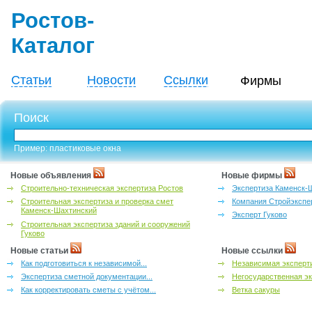
Ростов-
Каталог
Статьи
Новости
Ссылки
Фирмы
Поиск
Пример: пластиковые окна
Новые объявления
Новые фирмы
Строительно-техническая экспертиза Ростов
Экспертиза Каменск-
Строительная экспертиза и проверка смет
Компания Стройэкспе
Каменск-Шахтинский
Эксперт Гуково
Строительная экспертиза зданий и сооружений
Гуково
Новые статьи
Новые ссылки
Как подготовиться к независимой...
Независимая эксперти
Экспертиза сметной документации...
Негосударственная эк
Как корректировать сметы с учётом...
Ветка сакуры