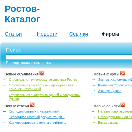
Ростов-
Каталог
Статьи
Новости
Ссылки
Фирмы
Поиск
Пример: пластиковые окна
Новые объявления
Новые фирмы
Строительно-техническая экспертиза Ростов
Экспертиза Каменск-
Строительная экспертиза и проверка смет
Компания Стройэкспе
Каменск-Шахтинский
Эксперт Гуково
Строительная экспертиза зданий и сооружений
Гуково
Новые статьи
Новые ссылки
Как подготовиться к независимой...
Независимая эксперти
Экспертиза сметной документации...
Негосударственная эк
Как корректировать сметы с учётом...
Ветка сакуры