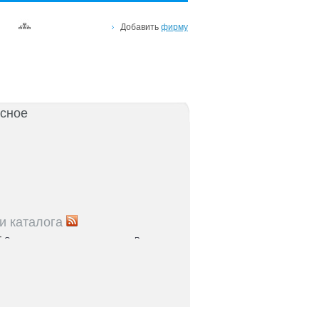
Добавить
фирму
сное
и каталога
5
Список рынков и торговых центров Ростова и
5
Справочник парков и зон отдыха: куда пойти с
остове и области
5
Где найти налоговую по адресу: список ИФНС
5
Где проходят медосмотры в регионе:
правочник