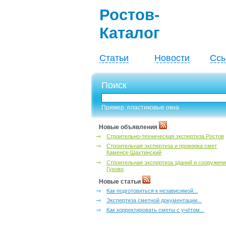
Ростов-
Каталог
Статьи
Новости
Ссы
Поиск
Пример: пластиковые окна
Новые объявления
Строительно-техническая экспертиза Ростов
Строительная экспертиза и проверка смет
Каменск-Шахтинский
Строительная экспертиза зданий и сооружен
Гуково
Новые статьи
Как подготовиться к независимой...
Экспертиза сметной документации...
Как корректировать сметы с учётом...