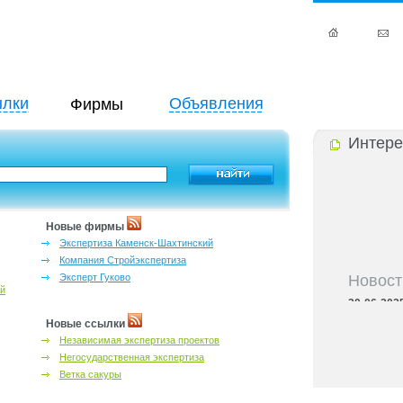
лки
Объявления
Фирмы
Интере
Новые фирмы
Экспертиза Каменск-Шахтинский
Компания Стройэкспертиза
Новост
Эксперт Гуково
ий
30-06-202
области
Новые ссылки
30-06-202
Независимая экспертиза проектов
семьёй в Р
Негосударственная экспертиза
30-06-202
региона
Ветка сакуры
30-06-202
адресный с