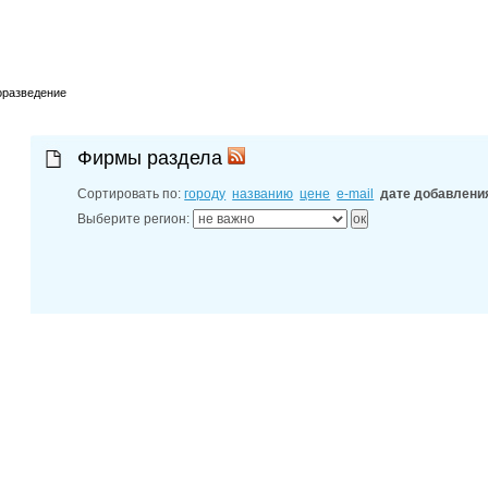
30-06-202
адреса фил
30-06-202
диспетчерс
30-06-202
оразведение
Новочеркас
Фирмы раздела
Сортировать по:
городу
названию
цене
e-mail
дате добавлени
Выберите регион: