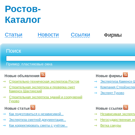
Ростов-
Каталог
Статьи
Новости
Ссылки
Фирмы
Поиск
Пример: пластиковые окна
Новые объявления
Новые фирмы
Строительно-техническая экспертиза Ростов
Экспертиза Каменск-
Строительная экспертиза и проверка смет
Компания Стройэкспе
Каменск-Шахтинский
Эксперт Гуково
Строительная экспертиза зданий и сооружений
Гуково
Новые статьи
Новые ссылки
Как подготовиться к независимой...
Независимая эксперти
Экспертиза сметной документации...
Негосударственная эк
Как корректировать сметы с учётом...
Ветка сакуры