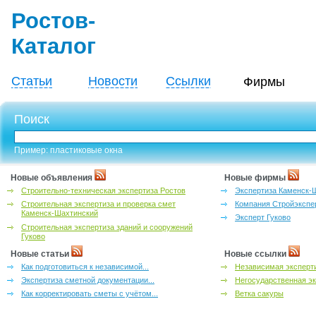
Ростов-
Каталог
Статьи
Новости
Ссылки
Фирмы
Поиск
Пример: пластиковые окна
Новые объявления
Новые фирмы
Строительно-техническая экспертиза Ростов
Экспертиза Каменск-
Строительная экспертиза и проверка смет
Компания Стройэкспе
Каменск-Шахтинский
Эксперт Гуково
Строительная экспертиза зданий и сооружений
Гуково
Новые статьи
Новые ссылки
Как подготовиться к независимой...
Независимая эксперти
Экспертиза сметной документации...
Негосударственная эк
Как корректировать сметы с учётом...
Ветка сакуры