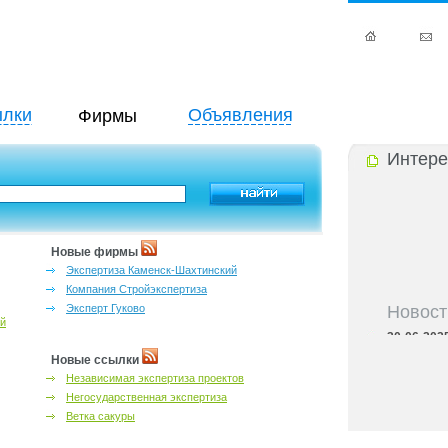
лки
Объявления
Фирмы
Интере
Новые фирмы
Экспертиза Каменск-Шахтинский
Компания Стройэкспертиза
Новост
Эксперт Гуково
ий
30-06-202
области
Новые ссылки
30-06-202
Независимая экспертиза проектов
семьёй в Р
Негосударственная экспертиза
30-06-202
региона
Ветка сакуры
30-06-202
адресный с