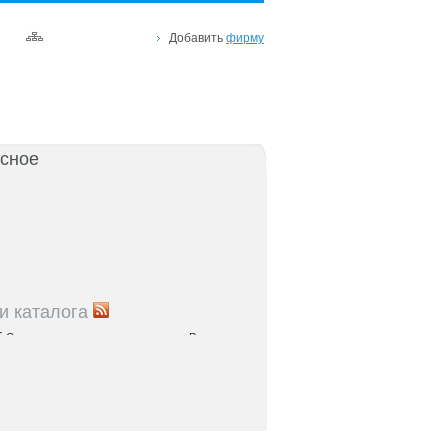
Добавить
фирму
сное
и каталога
5
Список рынков и торговых центров Ростова и
5
Справочник парков и зон отдыха: куда пойти с
остове и области
5
Где найти налоговую по адресу: список ИФНС
5
Где проходят медосмотры в регионе:
правочник