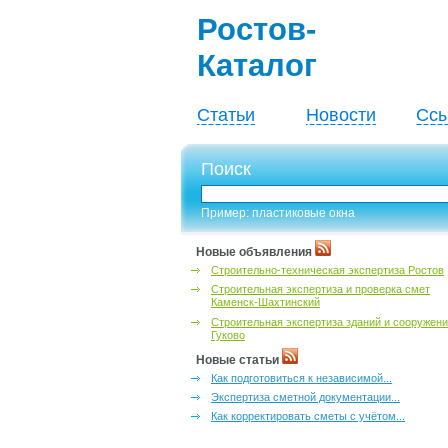
Ростов-
Каталог
Статьи
Новости
Ссы
Поиск
Пример: пластиковые окна
Новые объявления
Строительно-техническая экспертиза Ростов
Строительная экспертиза и проверка смет
Каменск-Шахтинский
Строительная экспертиза зданий и сооружен
Гуково
Новые статьи
Как подготовиться к независимой...
Экспертиза сметной документации...
Как корректировать сметы с учётом...