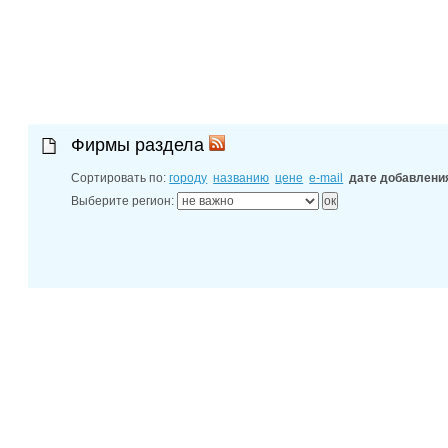
30-06-202
адреса фил
30-06-202
диспетчерс
30-06-202
Новочеркас
Фирмы раздела
Сортировать по:
городу
названию
цене
e-mail
дате добавлени
Выберите регион: