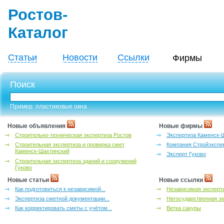
Ростов-
Каталог
Статьи
Новости
Ссылки
Фирмы
Поиск
Пример: пластиковые окна
Новые объявления
Новые фирмы
Строительно-техническая экспертиза Ростов
Экспертиза Каменск-
Строительная экспертиза и проверка смет
Компания Стройэкспе
Каменск-Шахтинский
Эксперт Гуково
Строительная экспертиза зданий и сооружений
Гуково
Новые статьи
Новые ссылки
Как подготовиться к независимой...
Независимая эксперти
Экспертиза сметной документации...
Негосударственная эк
Как корректировать сметы с учётом...
Ветка сакуры