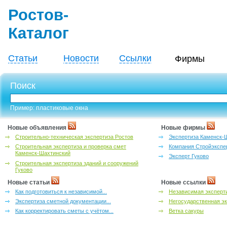
Ростов-
Каталог
Статьи
Новости
Ссылки
Фирмы
Поиск
Пример: пластиковые окна
Новые объявления
Новые фирмы
Строительно-техническая экспертиза Ростов
Экспертиза Каменск-
Строительная экспертиза и проверка смет
Компания Стройэкспе
Каменск-Шахтинский
Эксперт Гуково
Строительная экспертиза зданий и сооружений
Гуково
Новые статьи
Новые ссылки
Как подготовиться к независимой...
Независимая эксперти
Экспертиза сметной документации...
Негосударственная эк
Как корректировать сметы с учётом...
Ветка сакуры