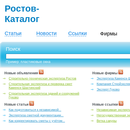
Ростов-
Каталог
Статьи
Новости
Ссылки
Фирмы
Поиск
Пример: пластиковые окна
Новые объявления
Новые фирмы
Строительно-техническая экспертиза Ростов
Экспертиза Каменск-
Строительная экспертиза и проверка смет
Компания Стройэкспе
Каменск-Шахтинский
Эксперт Гуково
Строительная экспертиза зданий и сооружений
Гуково
Новые статьи
Новые ссылки
Как подготовиться к независимой...
Независимая эксперти
Экспертиза сметной документации...
Негосударственная эк
Как корректировать сметы с учётом...
Ветка сакуры