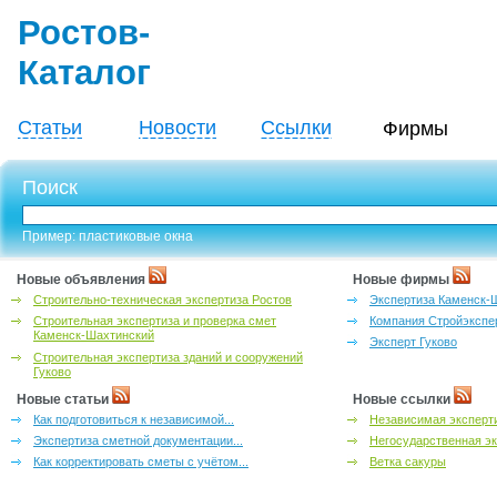
Ростов-
Каталог
Статьи
Новости
Ссылки
Фирмы
Поиск
Пример: пластиковые окна
Новые объявления
Новые фирмы
Строительно-техническая экспертиза Ростов
Экспертиза Каменск-
Строительная экспертиза и проверка смет
Компания Стройэкспе
Каменск-Шахтинский
Эксперт Гуково
Строительная экспертиза зданий и сооружений
Гуково
Новые статьи
Новые ссылки
Как подготовиться к независимой...
Независимая эксперти
Экспертиза сметной документации...
Негосударственная эк
Как корректировать сметы с учётом...
Ветка сакуры