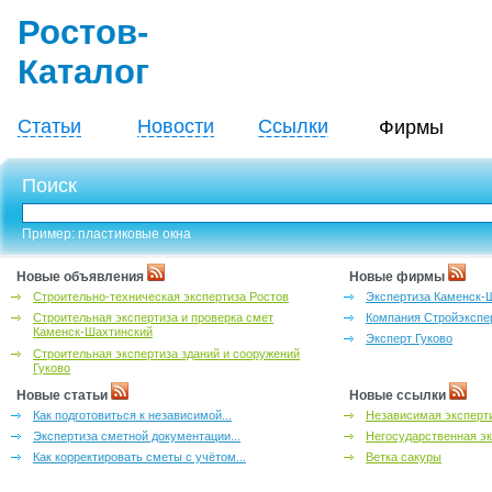
Ростов-
Каталог
Статьи
Новости
Ссылки
Фирмы
Поиск
Пример: пластиковые окна
Новые объявления
Новые фирмы
Строительно-техническая экспертиза Ростов
Экспертиза Каменск-
Строительная экспертиза и проверка смет
Компания Стройэкспе
Каменск-Шахтинский
Эксперт Гуково
Строительная экспертиза зданий и сооружений
Гуково
Новые статьи
Новые ссылки
Как подготовиться к независимой...
Независимая эксперти
Экспертиза сметной документации...
Негосударственная эк
Как корректировать сметы с учётом...
Ветка сакуры