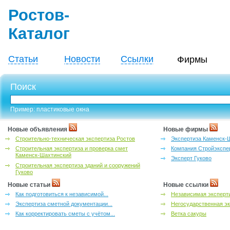
Ростов-
Каталог
Статьи
Новости
Ссылки
Фирмы
Поиск
Пример: пластиковые окна
Новые объявления
Новые фирмы
Строительно-техническая экспертиза Ростов
Экспертиза Каменск-
Строительная экспертиза и проверка смет
Компания Стройэкспе
Каменск-Шахтинский
Эксперт Гуково
Строительная экспертиза зданий и сооружений
Гуково
Новые статьи
Новые ссылки
Как подготовиться к независимой...
Независимая эксперти
Экспертиза сметной документации...
Негосударственная эк
Как корректировать сметы с учётом...
Ветка сакуры