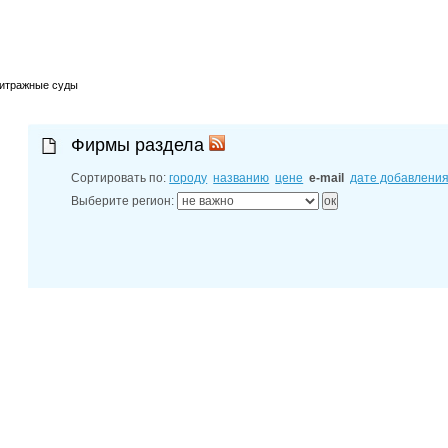
адресный с
30-06-202
адреса фил
30-06-202
диспетчерс
30-06-202
итражные суды
Новочеркас
Фирмы раздела
Сортировать по:
городу
названию
цене
e-mail
дате добавлени
Выберите регион: