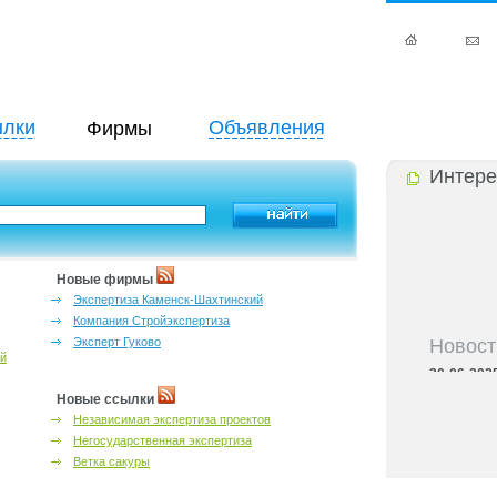
лки
Объявления
Фирмы
Интере
Новые фирмы
Экспертиза Каменск-Шахтинский
Компания Стройэкспертиза
Новост
Эксперт Гуково
ий
30-06-202
области
Новые ссылки
30-06-202
Независимая экспертиза проектов
семьёй в Р
Негосударственная экспертиза
30-06-202
региона
Ветка сакуры
30-06-202