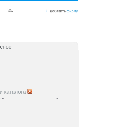
Добавить
фирму
сное
и каталога
5
Список рынков и торговых центров Ростова и
5
Справочник парков и зон отдыха: куда пойти с
остове и области
5
Где найти налоговую по адресу: список ИФНС
5
Где проходят медосмотры в регионе: