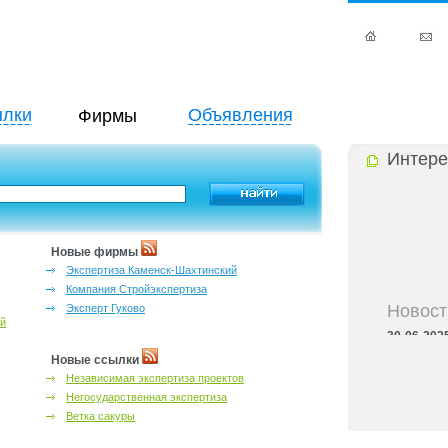
лки
Объявления
Фирмы
Интере
Новые фирмы
Экспертиза Каменск-Шахтинский
Компания Стройэкспертиза
Новост
Эксперт Гуково
ий
30-06-202
области
Новые ссылки
30-06-202
Независимая экспертиза проектов
семьёй в Р
Негосударственная экспертиза
30-06-202
региона
Ветка сакуры
30-06-202
адресный с