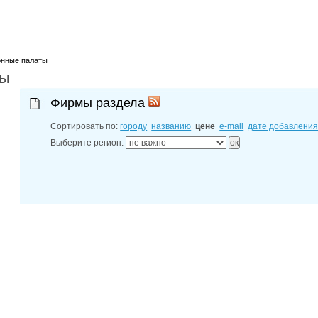
30-06-202
адреса фил
30-06-202
диспетчерс
30-06-202
онные палаты
Новочеркас
ты
Фирмы раздела
Сортировать по:
городу
названию
цене
e-mail
дате добавлени
Выберите регион: