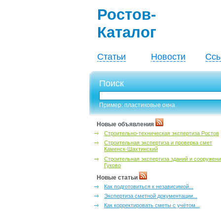
Ростов-
Каталог
Статьи
Новости
Ссы
Поиск
Пример: пластиковые окна
Новые объявления
Строительно-техническая экспертиза Ростов
Строительная экспертиза и проверка смет
Каменск-Шахтинский
Строительная экспертиза зданий и сооружен
Гуково
Новые статьи
Как подготовиться к независимой...
Экспертиза сметной документации...
Как корректировать сметы с учётом...