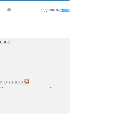
Добавить
фирму
сное
и каталога
5
Список рынков и торговых центров Ростова и
5
Справочник парков и зон отдыха: куда пойти с
остове и области
5
Где найти налоговую по адресу: список ИФНС
5
Где проходят медосмотры в регионе:
правочник